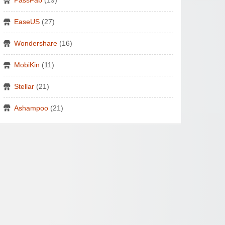
PassFab
(19)
EaseUS
(27)
Wondershare
(16)
MobiKin
(11)
Stellar
(21)
Ashampoo
(21)