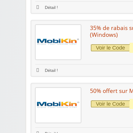
Détail !
35% de rabais 
(Windows)
Voir le Code
Détail !
50% offert sur 
Voir le Code