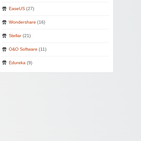
EaseUS
(27)
Wondershare
(16)
Stellar
(21)
O&O Software
(11)
Edureka
(9)