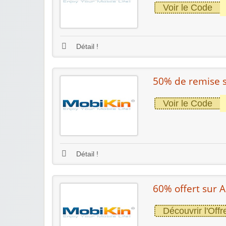
Voir le Code
Détail !
50% de remise s
Voir le Code
Détail !
60% offert sur 
Découvrir l'Offr