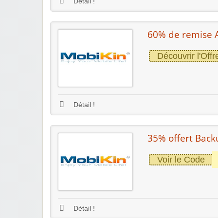
Détail !
60% de remise A
Découvrir l'Offr
Détail !
35% offert Bac
Voir le Code
Détail !