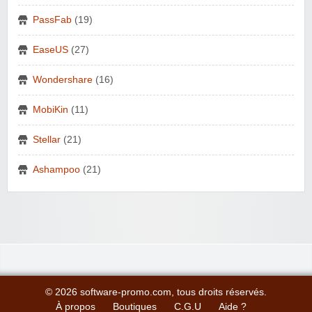
PassFab
(19)
EaseUS
(27)
Wondershare
(16)
MobiKin
(11)
Stellar
(21)
Ashampoo
(21)
© 2026 software-promo.com, tous droits réservés.
À propos
Boutiques
C.G.U
Aide ?