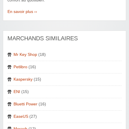
confort au quotidien.
En savoir plus ››
MARCHANDS SIMILAIRES
Mr Key Shop
(18)
Petlibro
(16)
Kaspersky
(15)
ENI
(15)
Bluetti Power
(16)
EaseUS
(27)
Merach
(12)