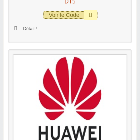
D15
Voir le Code
Détail !