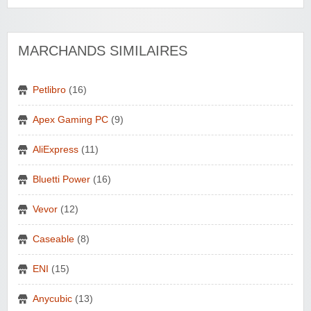
MARCHANDS SIMILAIRES
Petlibro
(16)
Apex Gaming PC
(9)
AliExpress
(11)
Bluetti Power
(16)
Vevor
(12)
Caseable
(8)
ENI
(15)
Anycubic
(13)