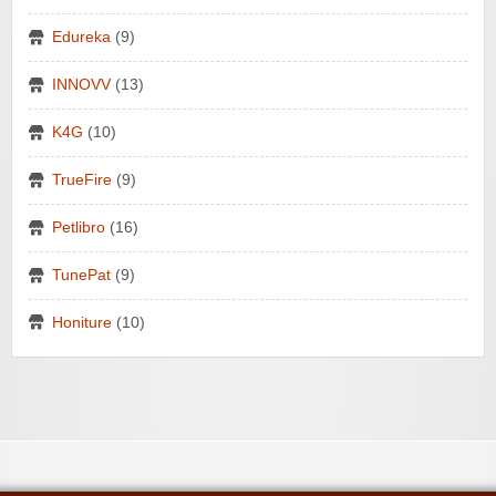
Edureka
(9)
INNOVV
(13)
K4G
(10)
TrueFire
(9)
Petlibro
(16)
TunePat
(9)
Honiture
(10)