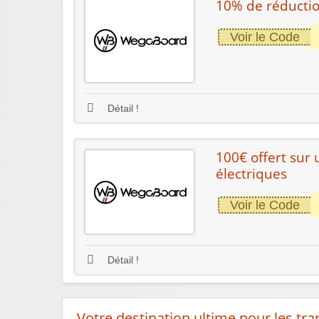
10% de réductio
Voir le Code
Détail !
100€ offert sur 
électriques
Voir le Code
Détail !
Votre destination ultime pour les tra