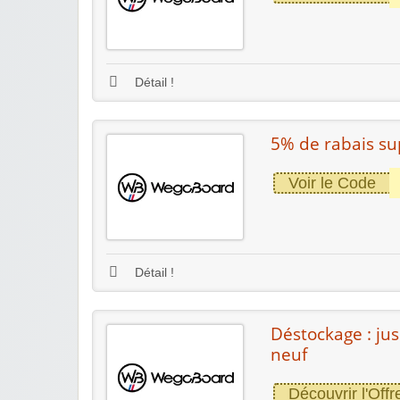
Détail !
5% de rabais su
Voir le Code
Détail !
Déstockage : jus
neuf
Découvrir l'Offr