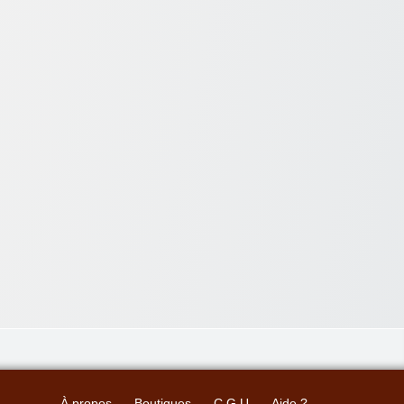
À propos
Boutiques
C.G.U
Aide ?