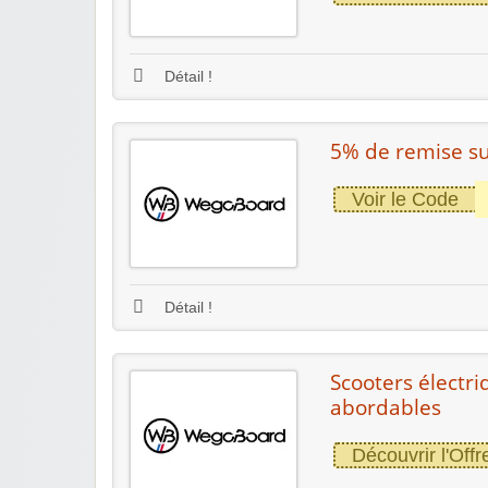
Détail !
5% de remise s
Voir le Code
Détail !
Scooters électr
abordables
Découvrir l'Offr