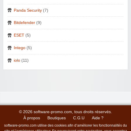
Panda Security
(7)
Bitdefender
(9)
ESET
(5)
Intego
(5)
iolo
(11)
© 2026 software-promo.com, tous droits réservés.
À propos
Boutiques
C.G.U
Aide ?
software-promo.com utilise des cookies afin d’améliorer les fonctionnalités du