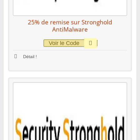
25% de remise sur Stronghold
AntiMalware
Voir le Code
Détail !