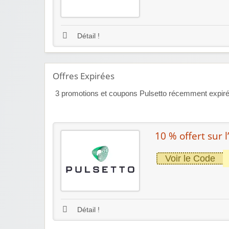
Détail !
Offres Expirées
3
promotions et coupons Pulsetto récemment expirés 
10 % offert su
Voir le Code
Détail !