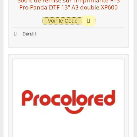
300 € de remise sur l’imprimante F13
Pro Panda DTF 13″ A3 double XP600
Voir le Code
Détail !