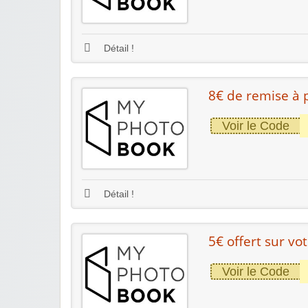
Détail !
8€ de remise à p
Voir le Code
Détail !
5€ offert sur v
Voir le Code