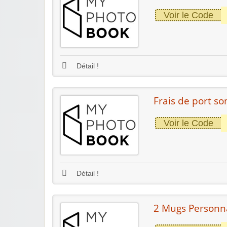
Voir le Code
Détail !
Frais de port so
Voir le Code
Détail !
2 Mugs Personnal