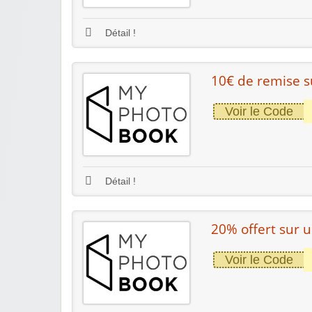
Détail !
10€ de remise su
Voir le Code
Détail !
20% offert sur 
Voir le Code