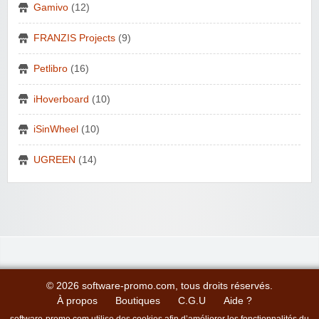
Gamivo
(12)
FRANZIS Projects
(9)
Petlibro
(16)
iHoverboard
(10)
iSinWheel
(10)
UGREEN
(14)
© 2026 software-promo.com, tous droits réservés.
À propos
Boutiques
C.G.U
Aide ?
software-promo.com utilise des cookies afin d’améliorer les fonctionnalités du