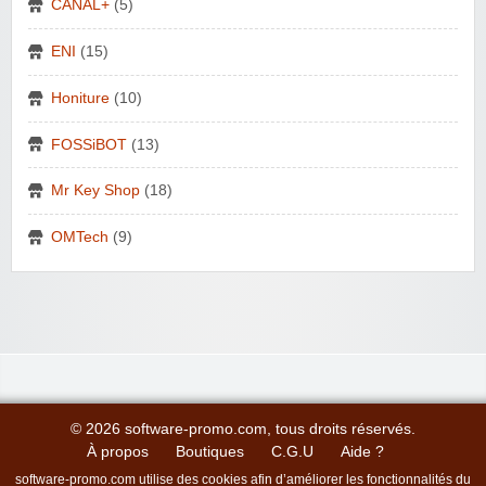
CANAL+
(5)
ENI
(15)
Honiture
(10)
FOSSiBOT
(13)
Mr Key Shop
(18)
OMTech
(9)
© 2026 software-promo.com, tous droits réservés.
À propos
Boutiques
C.G.U
Aide ?
software-promo.com utilise des cookies afin d’améliorer les fonctionnalités du