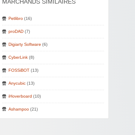
MARCHANDS SIMILAIRES
Petlibro
(16)
proDAD
(7)
Digiarty Software
(6)
CyberLink
(8)
FOSSiBOT
(13)
Anycubic
(13)
iHoverboard
(10)
Ashampoo
(21)