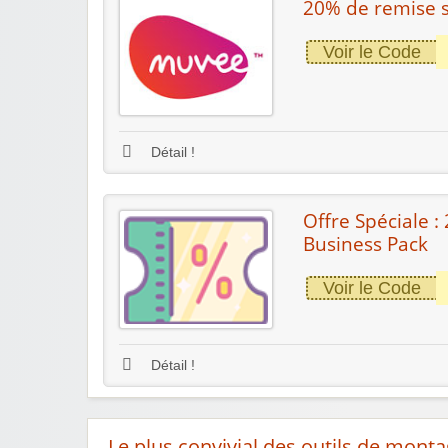
20% de remise s
Voir le Code
Détail !
Offre Spéciale 
Business Pack
Voir le Code
Détail !
Le plus convivial des outils de mont