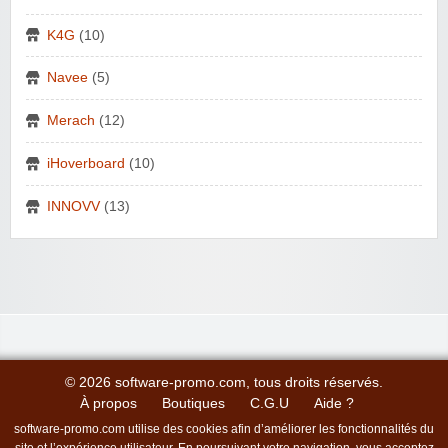
K4G
(10)
Navee
(5)
Merach
(12)
iHoverboard
(10)
INNOVV
(13)
© 2026 software-promo.com, tous droits réservés.
À propos
Boutiques
C.G.U
Aide ?
software-promo.com utilise des cookies afin d’améliorer les fonctionnalités du