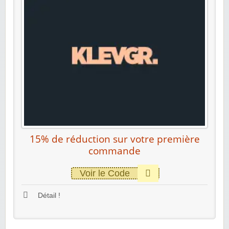
15% de réduction sur votre première
commande
Voir le Code
Détail !