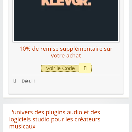
10% de remise supplémentaire sur
votre achat
Voir le Code
Détail !
L’univers des plugins audio et des
logiciels studio pour les créateurs
musicaux