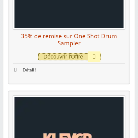
35% de remise sur One Shot Drum
Sampler
Découvrir l'Offre
Détail !