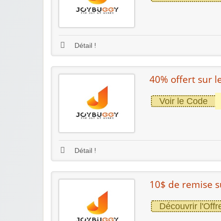
Détail !
40% offert sur l
Voir le Code
Détail !
10$ de remise su
Découvrir l'Offr