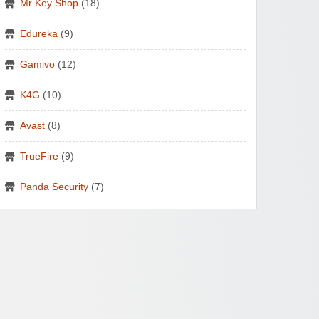
Mr Key Shop
(18)
Edureka
(9)
Gamivo
(12)
K4G
(10)
Avast
(8)
TrueFire
(9)
Panda Security
(7)