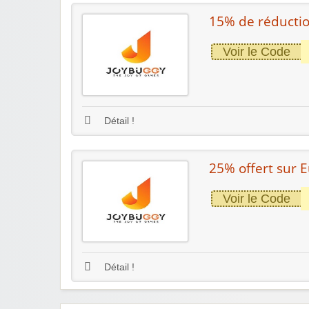
15% de réducti
Voir le Code
Détail !
25% offert sur E
Voir le Code
Détail !