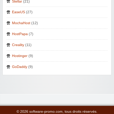
Stellar
(21)
EaseUS
(27)
MochaHost
(12)
HostPapa
(7)
Creality
(11)
Hostinger
(9)
GoDaddy
(9)
© 2026 software-promo.com, tous droits réservés.